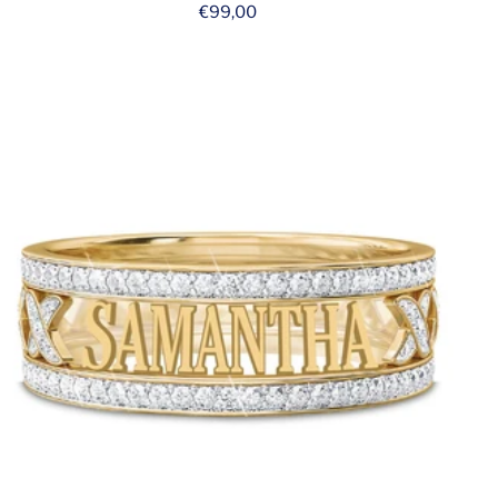
Prix
€99,00
de
vente