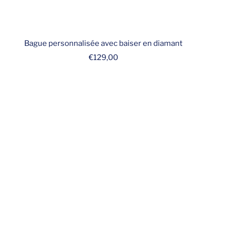
Bague personnalisée avec baiser en diamant
Prix
€129,00
de
vente