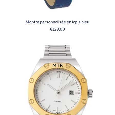
Montre personnalisée en lapis bleu
Prix
€129,00
de
vente