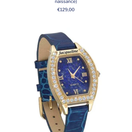
naissance)
Prix
€129,00
de
vente