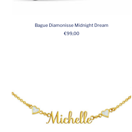
Bague Diamonisse Midnight Dream
Prix
€99,00
de
vente