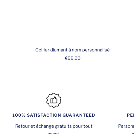
Collier diamant à nom personnalisé
Prix
€99,00
de
vente
PE
100% SATISFACTION GUARANTEED
Personn
Retour et échange gratuits pour tout