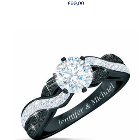
Prix
€99,00
de
vente