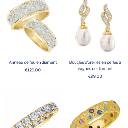
Anneau de feu en diamant
Boucles d'oreilles en perles à
vagues de diamant
Prix
€129,00
Prix
€99,00
de
de
vente
vente