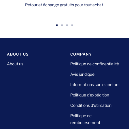
Retour et échange gratuits pour tout achat.
Aller
Aller
Aller
Aller
au
au
au
au
slide
slide
slide
slide
1
2
3
4
ABOUT US
COMPANY
About us
Politique de confidentialité
Avis juridique
Informations sur le contact
Politique d'expédition
Conditions d'utilisation
Politique de
remboursement