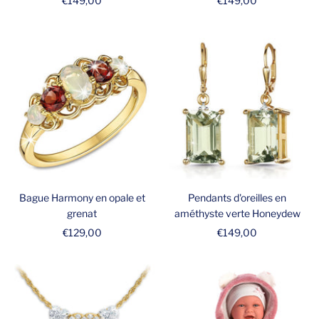
€149,00
€149,00
de
de
vente
vente
Bague Harmony en opale et
Pendants d'oreilles en
grenat
améthyste verte Honeydew
Prix
Prix
€129,00
€149,00
de
de
vente
vente