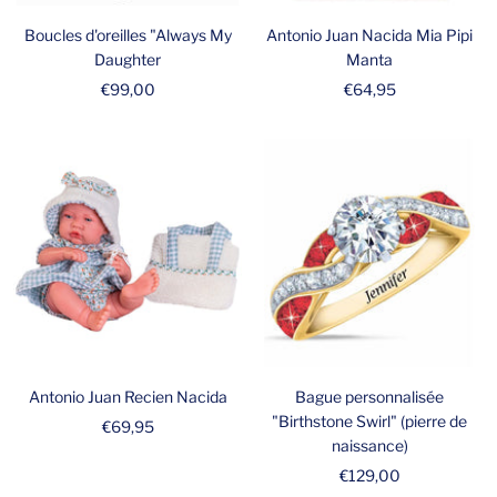
Boucles d'oreilles "Always My
Antonio Juan Nacida Mia Pipi
Daughter
Manta
Prix
Prix
€99,00
€64,95
de
de
vente
vente
Antonio Juan Recien Nacida
Bague personnalisée
"Birthstone Swirl" (pierre de
Prix
€69,95
naissance)
de
Prix
€129,00
vente