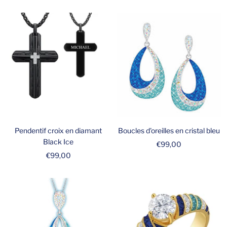
de
vente
Pendentif croix en diamant
Boucles d'oreilles en cristal bleu
Black Ice
Prix
€99,00
Prix
€99,00
de
de
vente
vente