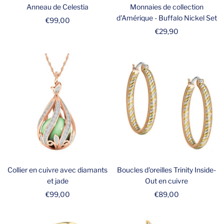
Anneau de Celestia
Monnaies de collection
d'Amérique - Buffalo Nickel Set
Prix
€99,00
Prix
€29,90
de
de
vente
vente
Collier en cuivre avec diamants
Boucles d'oreilles Trinity Inside-
et jade
Out en cuivre
Prix
Prix
€99,00
€89,00
de
de
vente
vente