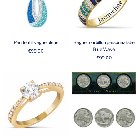
Pendentif vague bleue
Bague tourbillon personnalisée
Blue Wave
Prix
€99,00
Prix
€99,00
de
de
vente
vente