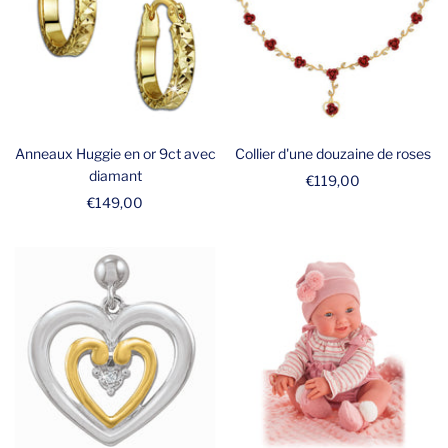
Anneaux Huggie en or 9ct avec
Collier d'une douzaine de roses
diamant
Prix
€119,00
Prix
€149,00
de
de
vente
vente