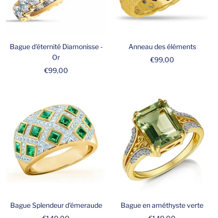
Bague d'éternité Diamonisse -
Anneau des éléments
Or
Prix
€99,00
Prix
€99,00
de
de
vente
vente
Bague Splendeur d'émeraude
Bague en améthyste verte
Prix
Prix