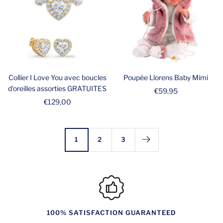
Collier I Love You avec boucles
Poupée Llorens Baby Mimi
d'oreilles assorties GRATUITES
Prix
€59,95
Prix
€129,00
de
de
vente
vente
1
2
3
100% SATISFACTION GUARANTEED