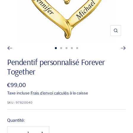
Zoom
Aller
Aller
Aller
Aller
Aller
au
au
au
au
au
Pendentif personnalisé Forever
slide
slide
slide
slide
slide
Together
1
2
3
4
5
Prix
€99,00
de
Taxe incluse
Frais d'envoi calculés
à la caisse
vente
SKU :
97820040
Quantité: