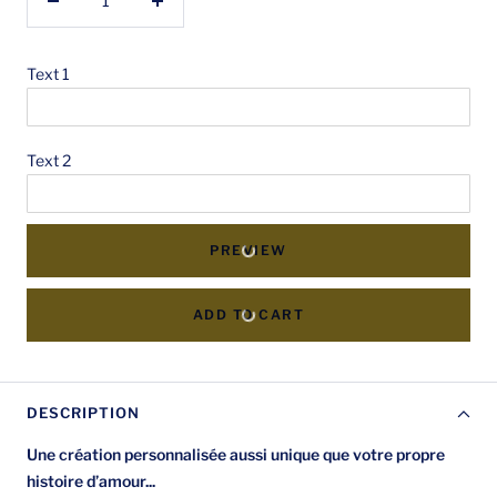
Réduire
Augmenter
la
la
quantité
quantité
Text 1
Text 2
PREVIEW
ADD TO CART
DESCRIPTION
Une création personnalisée aussi unique que votre propre
histoire d’amour...