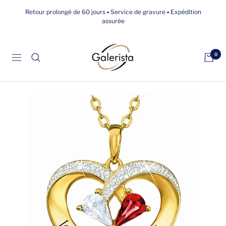
Passer
Retour prolongé de 60 jours ▪ Service de gravure ▪ Expédition
au
assurée
contenu
galerista
0
Navigation