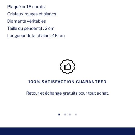
Plaqué or 18 carats
Cristaux rouges et blancs
Diamants véritables
Taille du pendentif : 2 cm
Longueur de la chaîne : 46 cm
100% SATISFACTION GUARANTEED
Retour et échange gratuits pour tout achat.
Aller
Aller
Aller
Aller
au
au
au
au
slide
slide
slide
slide