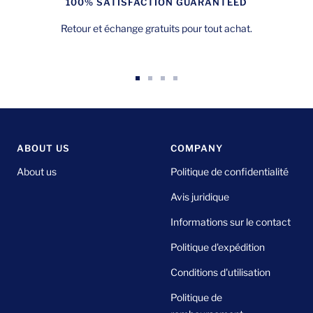
100% SATISFACTION GUARANTEED
Retour et échange gratuits pour tout achat.
Aller
Aller
Aller
Aller
au
au
au
au
slide
slide
slide
slide
1
2
3
4
ABOUT US
COMPANY
About us
Politique de confidentialité
Avis juridique
Informations sur le contact
Politique d'expédition
Conditions d'utilisation
Politique de