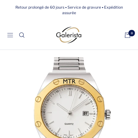
Passer
Retour prolongé de 60 jours ▪ Service de gravure ▪ Expédition
au
assurée
contenu
galerista
0
Navigation