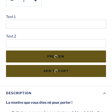
Réduire
Augmenter
la
la
quantité
quantité
Text 1
Text 2
PREVIEW
ADD TO CART
DESCRIPTION
La montre que vous êtes né pour porter !