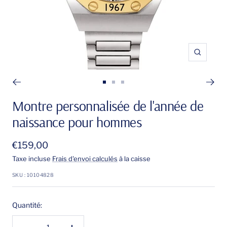
Zoom
Aller
Aller
Aller
au
au
au
Montre personnalisée de l'année de
slide
slide
slide
naissance pour hommes
1
2
3
Prix
€159,00
de
Taxe incluse
Frais d'envoi calculés
à la caisse
vente
SKU :
10104828
Quantité: