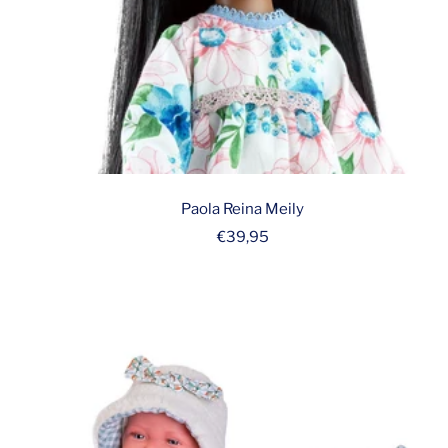
Paola Reina Meily
Prix
€39,95
de
vente