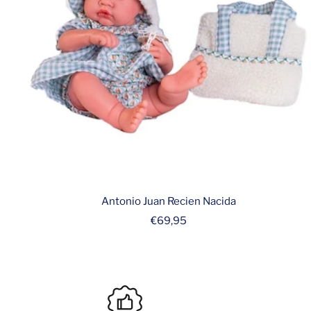
Antonio Juan Recien Nacida
Prix
€69,95
de
vente