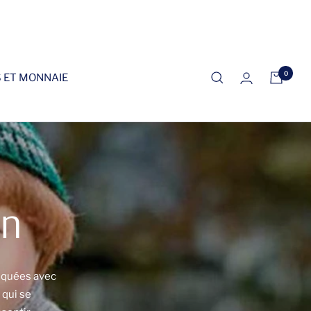
0
S ET MONNAIE
on
riquées avec
 qui se