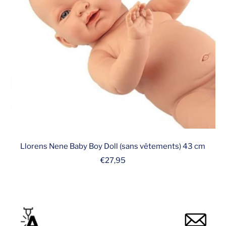
Llorens Nene Baby Boy Doll (sans vêtements) 43 cm
Prix
€27,95
de
vente