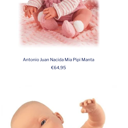
Antonio Juan Nacida Mia Pipi Manta
Prix
€64,95
de
vente