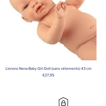
Llorens Nena Baby Girl Doll (sans vêtements) 43 cm
Prix
€27,95
de
vente