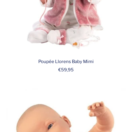
Poupée Llorens Baby Mimi
Prix
€59,95
de
vente