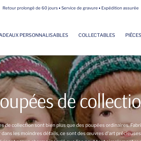
Retour prolongé de 60 jours ▪ Service de gravure ▪ Expédition assurée
ADEAUX PERSONNALISABLES
COLLECTABLES
PIÈCE
oupées de collecti
 de collection sont bien plus que des poupées ordinaires. Fab
dans les moindres détails, ce sont des œuvres d'art précieuses