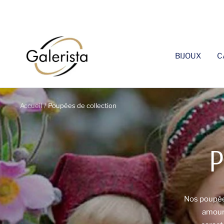
Passer
au
contenu
galerista
BIJOUX
C
Accueil
Poupées de collection
P
Nos poupées
amour 