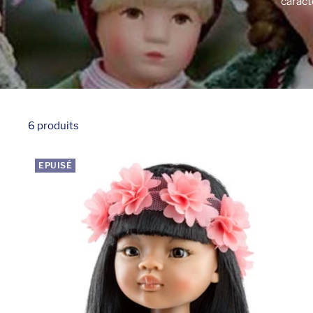
caract
6 produits
EPUISÉ