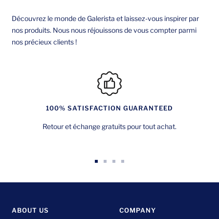
Découvrez le monde de Galerista et laissez-vous inspirer par
nos produits. Nous nous réjouissons de vous compter parmi
nos précieux clients !
100% SATISFACTION GUARANTEED
Retour et échange gratuits pour tout achat.
Aller
Aller
Aller
Aller
au
au
au
au
slide
slide
slide
slide
1
2
3
4
ABOUT US
COMPANY