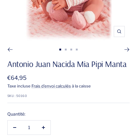
Zoom
Aller
Aller
Aller
Aller
au
au
au
au
Antonio Juan Nacida Mia Pipi Manta
slide
slide
slide
slide
1
2
3
4
Prix
€64,95
de
Taxe incluse
Frais d'envoi calculés
à la caisse
vente
SKU :
50160
Quantité:
Réduire
Augmenter