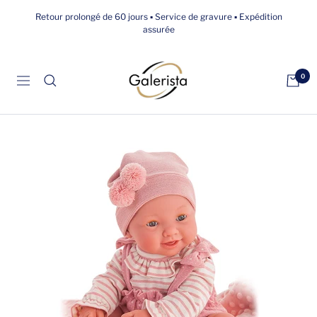
Passer
Retour prolongé de 60 jours ▪ Service de gravure ▪ Expédition
au
assurée
contenu
galerista
0
Navigation