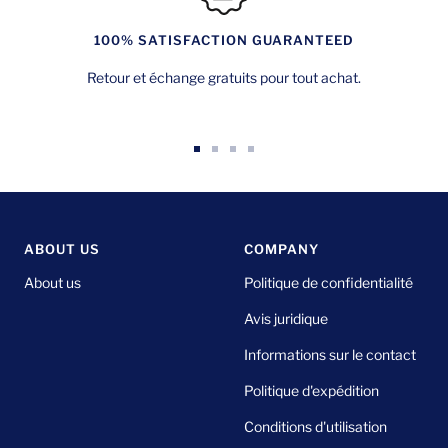
100% SATISFACTION GUARANTEED
Retour et échange gratuits pour tout achat.
Aller
Aller
Aller
Aller
au
au
au
au
slide
slide
slide
slide
1
2
3
4
ABOUT US
COMPANY
About us
Politique de confidentialité
Avis juridique
Informations sur le contact
Politique d'expédition
Conditions d'utilisation