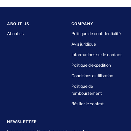
au
au
au
au
slide
slide
slide
slide
1
2
3
4
ABOUT US
COMPANY
About us
Politique de confidentialité
Avis juridique
Informations sur le contact
Politique d'expédition
Conditions d'utilisation
Politique de
remboursement
Résilier le contrat
NEWSLETTER