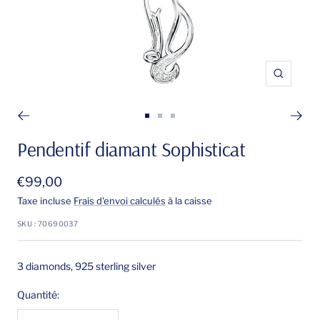
Zoom
Aller
Aller
Aller
au
au
au
Pendentif diamant Sophisticat
slide
slide
slide
1
2
3
Prix
€99,00
de
Taxe incluse
Frais d'envoi calculés
à la caisse
vente
SKU :
70690037
3 diamonds, 925 sterling silver
Quantité: