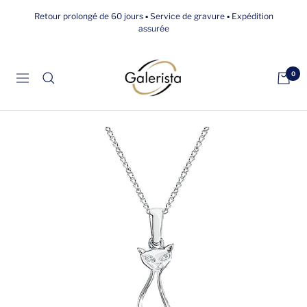
Passer
Retour prolongé de 60 jours ▪ Service de gravure ▪ Expédition
au
assurée
contenu
galerista
0
Navigation