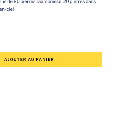
 plus de 80 pierres Diamonisse, 20 pierres dans
-en-ciel
menter
ntité
AJOUTER AU PANIER