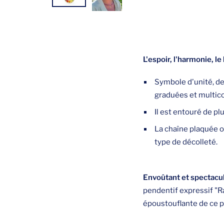
L'espoir, l'harmonie, le
Symbole d'unité, de 
graduées et multico
Il est entouré de p
La chaîne plaquée or
type de décolleté.
Envoûtant et spectacula
pendentif expressif "R
époustouflante de ce p