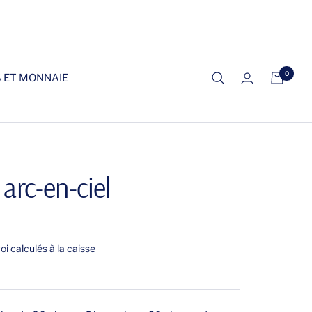
0
S ET MONNAIE
arc-en-ciel
voi calculés
à la caisse