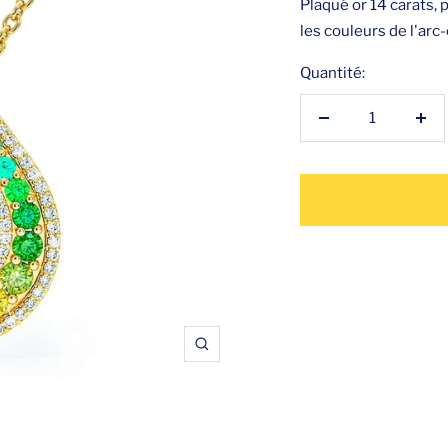
Plaqué or 14 carats,
les couleurs de l'arc
Quantité:
Réduire
Aug
la
la
quantité
qua
Zoom