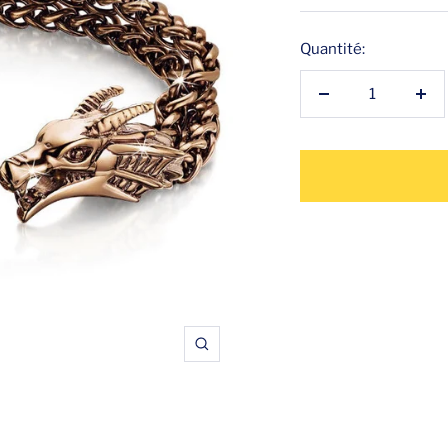
Quantité:
Réduire
Aug
la
la
quantité
qua
Zoom