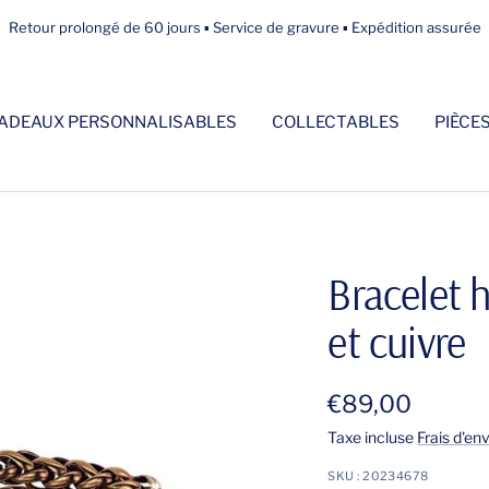
Retour prolongé de 60 jours ▪ Service de gravure ▪ Expédition assurée
ADEAUX PERSONNALISABLES
COLLECTABLES
PIÈCE
Bracelet 
et cuivre
Prix
€89,00
Taxe incluse
Frais d'en
de
SKU :
20234678
vente