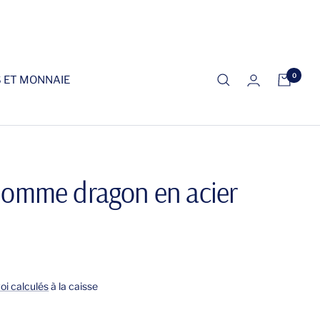
0
S ET MONNAIE
homme dragon en acier
voi calculés
à la caisse