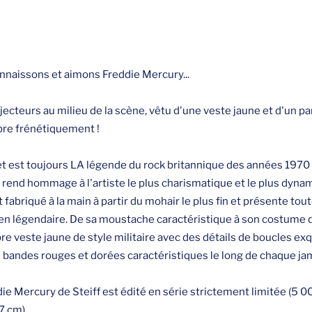
onnaissons et aimons Freddie Mercury...
projecteurs au milieu de la scène, vêtu d'une veste jaune et d'un pa
lèbre frénétiquement !
et est toujours LA légende du rock britannique des années 1970
f rend hommage à l'artiste le plus charismatique et le plus dyna
 fabriqué à la main à partir du mohair le plus fin et présente tou
en légendaire. De sa moustache caractéristique à son costume 
e veste jaune de style militaire avec des détails de boucles exq
s bandes rouges et dorées caractéristiques le long de chaque ja
ie Mercury de Steiff est édité en série strictement limitée (5 
7 cm).