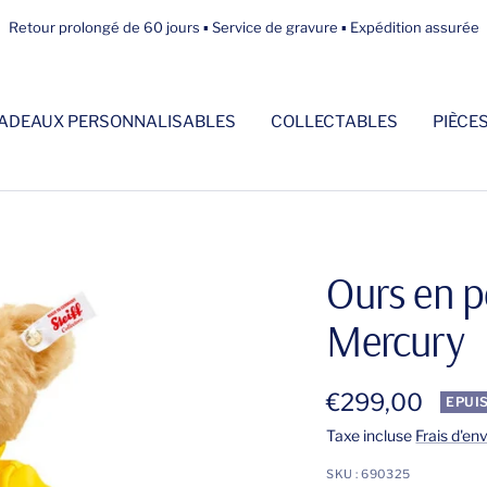
Retour prolongé de 60 jours ▪ Service de gravure ▪ Expédition assurée
ADEAUX PERSONNALISABLES
COLLECTABLES
PIÈCE
Ours en p
Mercury
Prix
€299,00
EPUI
Taxe incluse
Frais d'en
de
SKU :
690325
vente