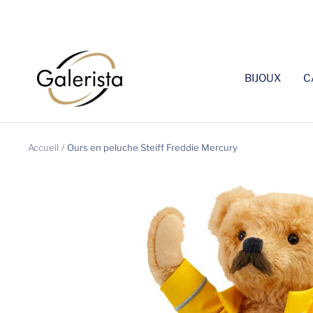
Passer
au
contenu
galerista
BIJOUX
C
Accueil
Ours en peluche Steiff Freddie Mercury