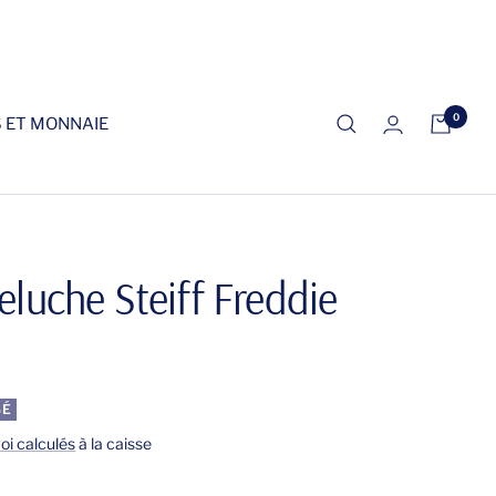
0
S ET MONNAIE
eluche Steiff Freddie
SÉ
voi calculés
à la caisse